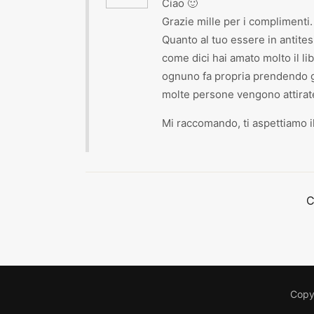
Ciao 🙂
Grazie mille per i complimenti.
Quanto al tuo essere in antite
come dici hai amato molto il li
ognuno fa propria prendendo g
molte persone vengono attirate 
Mi raccomando, ti aspettiamo il 
C
Copyr