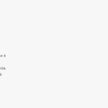
ne è
nda.
 è