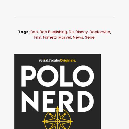
Tags:
Bao
,
Bao Publishing
,
Dc
,
Disney
,
Doctorwho
,
Film
,
Fumetti
,
Marvel
,
News
,
Serie