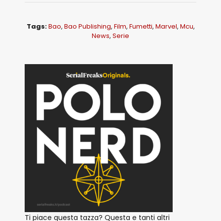
Tags:
Bao
,
Bao Publishing
,
Film
,
Fumetti
,
Marvel
,
Mcu
,
News
,
Serie
Ti piace questa tazza? Questa e tanti altri