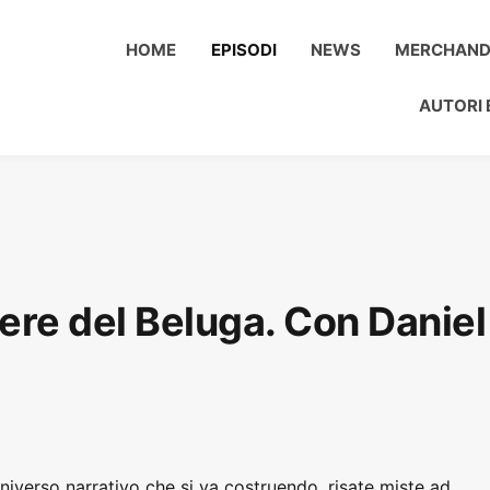
HOME
EPISODI
NEWS
MERCHAND
AUTORI 
ere del Beluga. Con Daniel
universo narrativo che si va costruendo, risate miste ad