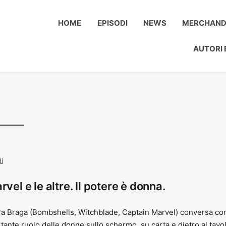
HOME
EPISODI
NEWS
MERCHAND
AUTORI 
i
vel e le altre. Il potere è donna.
ra Braga (Bombshells, Witchblade, Captain Marvel) conversa co
tante ruolo delle donne sullo schermo, su carta e dietro al tavo