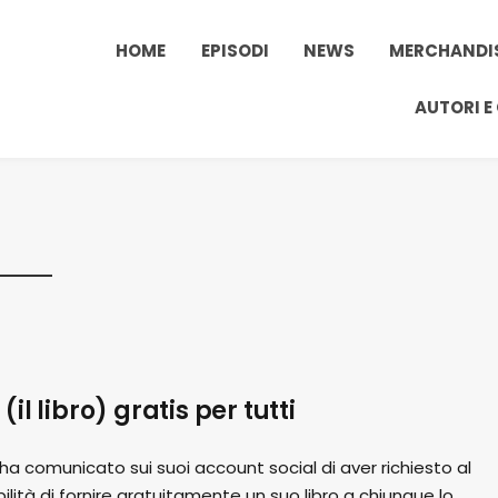
HOME
EPISODI
NEWS
MERCHANDI
AUTORI E
l libro) gratis per tutti
ha comunicato sui suoi account social di aver richiesto al
bilità di fornire gratuitamente un suo libro a chiunque lo