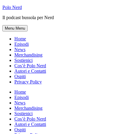
Skip
Polo Nerd
to
Il podcast bussola per Nerd
content
Menu
Menu
Home
Episodi
News
Merchandising
Sostienici
Cos’è Polo Nerd
Autori e Contatti
Ospiti
Privacy Policy
Home
Episodi
News
Merchandising
Sostienici
Cos’è Polo Nerd
Autori e Contatti
Ospiti