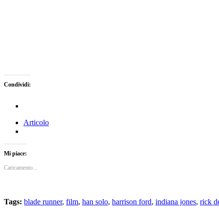
Condividi:
Articolo
Mi piace:
Caricamento...
Tags:
blade runner
,
film
,
han solo
,
harrison ford
,
indiana jones
,
rick d