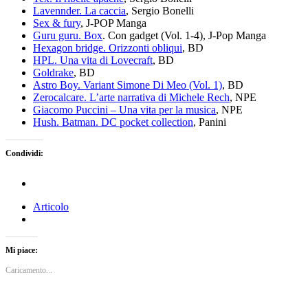
Lavennder. La caccia
, Sergio Bonelli
Sex & fury
, J-POP Manga
Guru guru. Box
. Con gadget (Vol. 1-4), J-Pop Manga
Hexagon bridge. Orizzonti obliqui
, BD
HPL. Una vita di Lovecraft
, BD
Goldrake
, BD
Astro Boy. Variant Simone Di Meo (Vol. 1)
, BD
Zerocalcare. L’arte narrativa di Michele Rech
, NPE
Giacomo Puccini – Una vita per la musica
, NPE
Hush. Batman. DC pocket collection
, Panini
Condividi:
Articolo
Mi piace:
Caricamento...