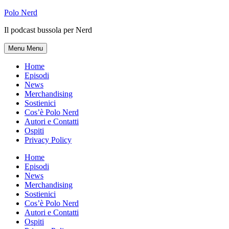
Skip
Polo Nerd
to
Il podcast bussola per Nerd
content
Menu
Menu
Home
Episodi
News
Merchandising
Sostienici
Cos’è Polo Nerd
Autori e Contatti
Ospiti
Privacy Policy
Home
Episodi
News
Merchandising
Sostienici
Cos’è Polo Nerd
Autori e Contatti
Ospiti