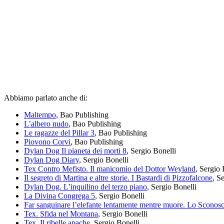
Abbiamo parlato anche di:
Maltempo
, Bao Publishing
L’albero nudo
, Bao Publishing
Le ragazze del Pillar 3
, Bao Publishing
Piovono Corvi
, Bao Publishing
Dylan Dog Il pianeta dei morti 8
, Sergio Bonelli
Dylan Dog Diary
, Sergio Bonelli
Tex Contro Mefisto. Il manicomio del Dottor Weyland
, Sergio 
Il segreto di Martina e altre storie. I Bastardi di Pizzofalcone
, S
Dylan Dog. L’inquilino del terzo piano
, Sergio Bonelli
La Divina Congrega 5
, Sergio Bonelli
Far sanguinare l’elefante lentamente mentre muore. Lo Sconosc
Tex. Sfida nel Montana
, Sergio Bonelli
Tex. Il ribelle apache
, Sergio Bonelli