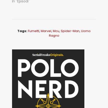
In "Episodi"
Tags:
Fumetti
,
Marvel
,
Mcu
,
Spider-Man
,
Uomo
Ragno