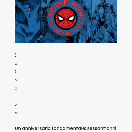
(
c
)
M
a
r
v
el
Un anniversario fondamentale: sessant’anni