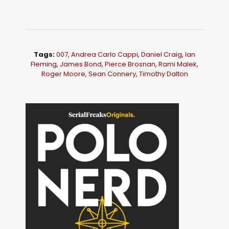
Tags:
007
,
Andrea Carlo Cappi
,
Daniel Craig
,
Ian
Fleming
,
James Bond
,
Pierce Brosnan
,
Rami Malek
,
Roger Moore
,
Sean Connery
,
Timothy Dalton